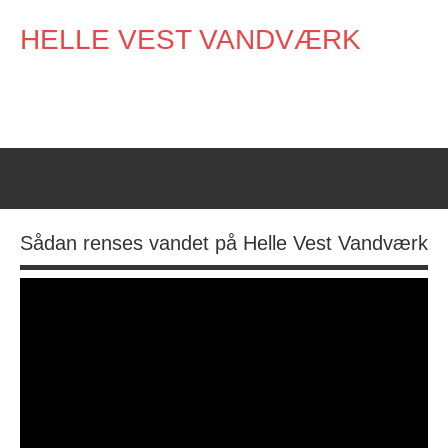
Videre
HELLE VEST VANDVÆRK
til
indhold
Sådan renses vandet på Helle Vest Vandværk