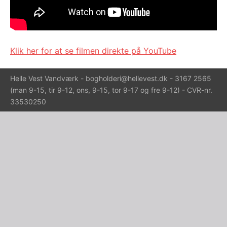
Klik her for at se filmen direkte på YouTube
Helle Vest Vandværk - bogholderi@hellevest.dk - 3167 2565
(man 9-15, tir 9-12, ons, 9-15, tor 9-17 og fre 9-12) - CVR-nr.
33530250