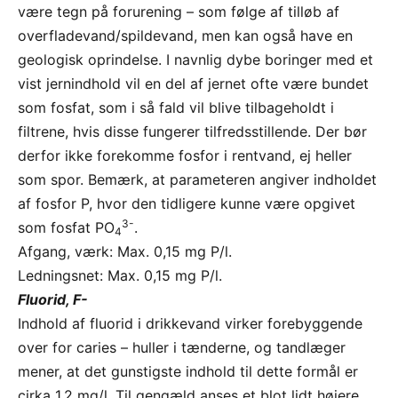
være tegn på forurening – som følge af tilløb af
overfladevand/spildevand, men kan også have en
geologisk oprindelse. I navnlig dybe boringer med et
vist jernindhold vil en del af jernet ofte være bundet
som fosfat, som i så fald vil blive tilbageholdt i
filtrene, hvis disse fungerer tilfredsstillende. Der bør
derfor ikke forekomme fosfor i rentvand, ej heller
som spor. Bemærk, at parameteren angiver indholdet
af fosfor P, hvor den tidligere kunne være opgivet
3-
som fosfat PO
.
4
Afgang, værk: Max. 0,15 mg P/l.
Ledningsnet: Max. 0,15 mg P/l.
Fluorid, F-
Indhold af fluorid i drikkevand virker forebyggende
over for caries – huller i tænderne, og tandlæger
mener, at det gunstigste indhold til dette formål er
cirka 1,2 mg/l. Til gengæld anses et blot lidt højere