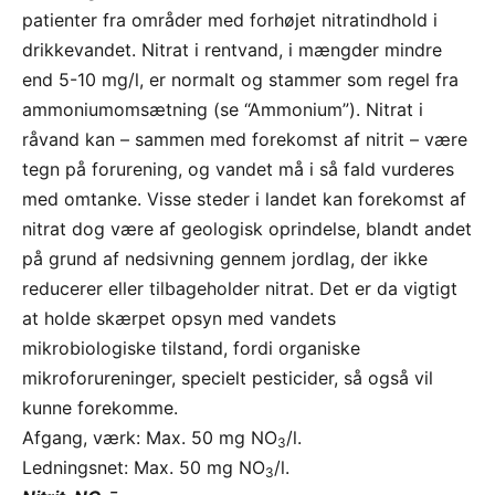
patienter fra områder med forhøjet nitratindhold i
drikkevandet. Nitrat i rentvand, i mængder mindre
end 5-10 mg/l, er normalt og stammer som regel fra
ammoniumomsætning (se “Ammonium”). Nitrat i
råvand kan – sammen med forekomst af nitrit – være
tegn på forurening, og vandet må i så fald vurderes
med omtanke. Visse steder i landet kan forekomst af
nitrat dog være af geologisk oprindelse, blandt andet
på grund af nedsivning gennem jordlag, der ikke
reducerer eller tilbageholder nitrat. Det er da vigtigt
at holde skærpet opsyn med vandets
mikrobiologiske tilstand, fordi organiske
mikroforureninger, specielt pesticider, så også vil
kunne forekomme.
Afgang, værk: Max. 50 mg NO
/l.
3
Ledningsnet: Max. 50 mg NO
/l.
3
–