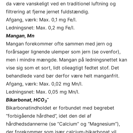
da være vanskeligt ved en traditionel luftning og
filtrering at fjerne jernet fuldstændig.
Afgang, værk: Max. 0,1 mg Fe/l.
Ledningsnet: Max. 0,2 mg Fe/l.
Mangan, Mn
Mangan forekommer ofte sammen med jern og
forårsager lignende ulemper som jern (se ovenfor),
men i mindre mængde. Mangan på ledningsnettet kan
vise sig som et sort, lidt olieagtigt fedtet stof. Det
behandlede vand bør derfor være helt manganfrit.
Afgang, værk: Max. 0,02 mg Mn/l.
Ledningsnet: Max. 0,05 mg Mn/l.
–
Bikarbonat, HCO
3
Bikarbonatindholdet er forbundet med begrebet
“forbigående hårdhed”, idet den del af
hårdhedsdannerne (se “Calcium” og “Magnesium”),
der forekommer som især calcium-bikarbonat vil