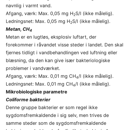
navnlig i varmt vand.
Afgang, værk: Max. 0,05 mg H
S/l (ikke målelig).
2
Ledningsnet: Max. 0,05 mg H
S/l (ikke målelig).
2
Metan, CH
4
Metan er en lugtløs, eksplosiv luftart, der
forekommer i råvandet visse steder i landet. Den skal
fjernes tidligt i vandbehandlingen ved luftning eller
blæsning, da den kan give især bakteriologiske
problemer i vandværket.
Afgang, værk: Max. 0,01 mg CH
/l (ikke målelig).
4
Ledningsnet: Max. 0,01 mg CH
/l (ikke målelig).
4
Mikrobiologiske parametre
Coliforme bakterier
Denne gruppe bakterier er som regel ikke
sygdomsfremkaldende i sig selv, men trives de
samme steder som de sygdomsfremkaldende