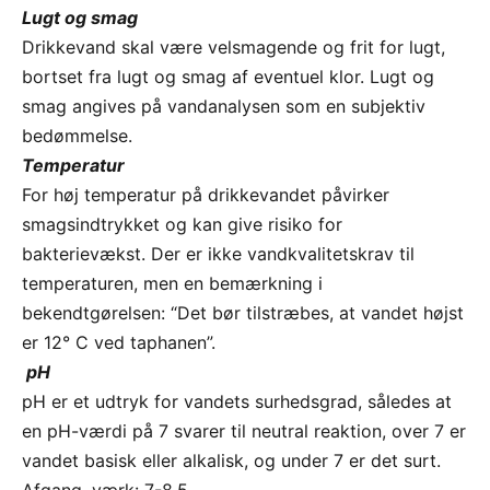
Lugt og smag
Drikkevand skal være velsmagende og frit for lugt,
bortset fra lugt og smag af eventuel klor. Lugt og
smag angives på vandanalysen som en subjektiv
bedømmelse.
Temperatur
For høj temperatur på drikkevandet påvirker
smagsindtrykket og kan give risiko for
bakterievækst. Der er ikke vandkvalitetskrav til
temperaturen, men en bemærkning i
bekendtgørelsen: “Det bør tilstræbes, at vandet højst
er 12° C ved taphanen”.
pH
pH er et udtryk for vandets surhedsgrad, således at
en pH-værdi på 7 svarer til neutral reaktion, over 7 er
vandet basisk eller alkalisk, og under 7 er det surt.
Afgang, værk: 7-8,5.