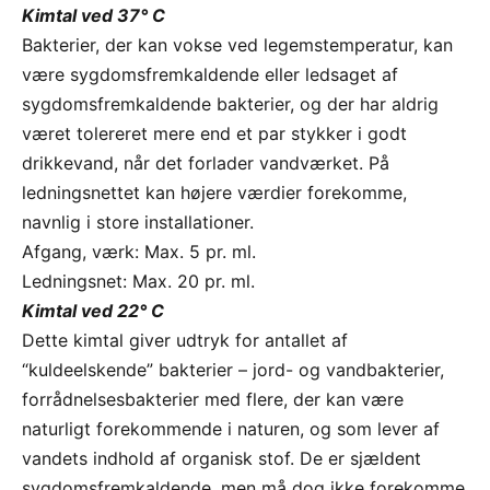
Kimtal ved 37° C
Bakterier, der kan vokse ved legemstemperatur, kan
være sygdomsfremkaldende eller ledsaget af
sygdomsfremkaldende bakterier, og der har aldrig
været tolereret mere end et par stykker i godt
drikkevand, når det forlader vandværket. På
ledningsnettet kan højere værdier forekomme,
navnlig i store installationer.
Afgang, værk: Max. 5 pr. ml.
Ledningsnet: Max. 20 pr. ml.
Kimtal ved 22° C
Dette kimtal giver udtryk for antallet af
“kuldeelskende” bakterier – jord- og vandbakterier,
forrådnelsesbakterier med flere, der kan være
naturligt forekommende i naturen, og som lever af
vandets indhold af organisk stof. De er sjældent
sygdomsfremkaldende, men må dog ikke forekomme