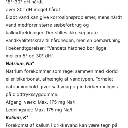
18°-30° dH hårdt
over 30° dH meget hårdt
Blødt vand kan give korrosionsproblemer, mens hårdt
vand medfører større sæbeforbrug og
kalkudfældninger. Der stilles ikke separate
vandkvalitetskrav til hårdheden, men en bemærkning
i bekendtgørelsen: “Vandets hårdhed bør ligge
mellem 5° og 30° dH”.
+
Natrium, Na
Natrium forekommer som regel sammen med klorid
eller bikarbonat, afhængig af vandtypen. Forhøjet
natriumindhold giver saltsmag og indvirker muligvis
på blodtrykssygdomme.
Afgang, værk: Max. 175 mg Na/l.
Ledningsnet: Max. 175 mg Na/l.
+
Kalium, K
Forekomst af kalium i drikkevand kan være tegn på