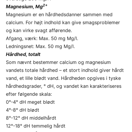
2+
Magnesium, Mg
Magnesium er en hårdhedsdanner sammen med
calcium. For højt indhold kan give smagsproblemer
og kan virke svagt afførende.
Afgang, værk: Max. 50 mg Mg/l.
Ledningsnet: Max. 50 mg Mg/l.
Hårdhed, totalt
Som nævnt bestemmer calcium og magnesium
vandets totale hårdhed – et stort indhold giver hårdt
vand, et lille blødt vand. Hårdheden opgives i tyske
hårdhedsgrader, ° dH, og vandet kan karakteriseres
efter følgende skala:
0°-4° dH meget blødt
4°-8° dH blødt
8°-12° dH middelhårdt
12°-18° dH temmelig hårdt