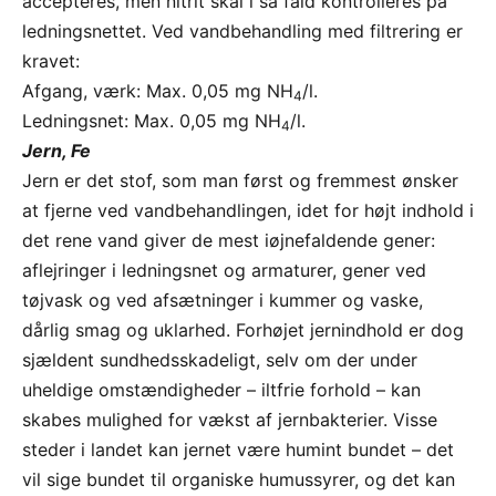
accepteres, men nitrit skal i så fald kontrolleres på
ledningsnettet. Ved vandbehandling med filtrering er
kravet:
Afgang, værk: Max. 0,05 mg NH
/l.
4
Ledningsnet: Max. 0,05 mg NH
/l.
4
Jern, Fe
Jern er det stof, som man først og fremmest ønsker
at fjerne ved vandbehandlingen, idet for højt indhold i
det rene vand giver de mest iøjnefaldende gener:
aflejringer i ledningsnet og armaturer, gener ved
tøjvask og ved afsætninger i kummer og vaske,
dårlig smag og uklarhed. Forhøjet jernindhold er dog
sjældent sundhedsskadeligt, selv om der under
uheldige omstændigheder – iltfrie forhold – kan
skabes mulighed for vækst af jernbakterier. Visse
steder i landet kan jernet være humint bundet – det
vil sige bundet til organiske humussyrer, og det kan