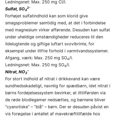
Ledningsnet: Max. 250 mg Cl/l.
2-
Sulfat, SO
4
Forhøjet sulfatindhold kan som klorid give
smagsproblemer samtidig med, at det i forbindelse
med magnesium virker afførende. Desuden kan sulfat
under uheldige omstændigheder reduceres til den
ildelugtende og giftige luftart svovlbrinte, for
eksempel under iltfrie forhold i varmtvandssystemer.
Afgang, værk: Max. 250 mg SO
/l.
4
Ledningsnet: Max. 250 mg SO
/l.
4
–
Nitrat, NO
3
For stort indhold af nitrat i drikkevand kan være
sundhedsskadeligt, navnlig for spædbørn, idet nitrat i
børns fordøjelsessystem bevirker, at ilttilførslen via
de røde blodlegemer nedsættes, og børnene bliver
“cyanotiske” – “blå” – børn. Der er desuden påvist en
vis forøgelse i antallet af mavekræfttilfælde hos