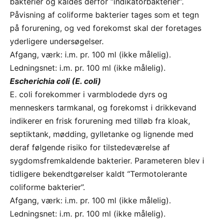
bakterier og kaldes derfor “indikatorbakterier”.
Påvisning af coliforme bakterier tages som et tegn
på forurening, og ved forekomst skal der foretages
yderligere undersøgelser.
Afgang, værk: i.m. pr. 100 ml (ikke målelig).
Ledningsnet: i.m. pr. 100 ml (ikke målelig).
Escherichia coli (E. coli)
E. coli forekommer i varmblodede dyrs og
menneskers tarmkanal, og forekomst i drikkevand
indikerer en frisk forurening med tilløb fra kloak,
septiktank, mødding, gylletanke og lignende med
deraf følgende risiko for tilstedeværelse af
sygdomsfremkaldende bakterier. Parameteren blev i
tidligere bekendtgørelser kaldt “Termotolerante
coliforme bakterier”.
Afgang, værk: i.m. pr. 100 ml (ikke målelig).
Ledningsnet: i.m. pr. 100 ml (ikke målelig).