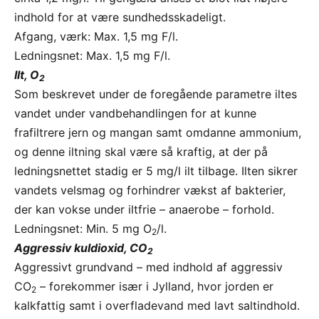
indhold for at være sundhedsskadeligt.
Afgang, værk: Max. 1,5 mg F/l.
Ledningsnet: Max. 1,5 mg F/l.
Ilt, O
2
Som beskrevet under de foregående parametre iltes
vandet under vandbehandlingen for at kunne
frafiltrere jern og mangan samt omdanne ammonium,
og denne iltning skal være så kraftig, at der på
ledningsnettet stadig er 5 mg/l ilt tilbage. Ilten sikrer
vandets velsmag og forhindrer vækst af bakterier,
der kan vokse under iltfrie – anaerobe – forhold.
Ledningsnet: Min. 5 mg O
/l.
2
Aggressiv kuldioxid, CO
2
Aggressivt grundvand – med indhold af aggressiv
CO
– forekommer især i Jylland, hvor jorden er
2
kalkfattig samt i overfladevand med lavt saltindhold.