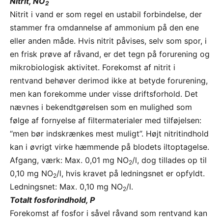
Nitrit, NO
2
Nitrit i vand er som regel en ustabil forbindelse, der
stammer fra omdannelse af ammonium på den ene
eller anden måde. Hvis nitrit påvises, selv som spor, i
en frisk prøve af råvand, er det tegn på forurening og
mikrobiologisk aktivitet. Forekomst af nitrit i
rentvand behøver derimod ikke at betyde forurening,
men kan forekomme under visse driftsforhold. Det
nævnes i bekendtgørelsen som en mulighed som
følge af fornyelse af filtermaterialer med tilføjelsen:
“men bør indskrænkes mest muligt”. Højt nitritindhold
kan i øvrigt virke hæmmende på blodets iltoptagelse.
Afgang, værk: Max. 0,01 mg NO
/l, dog tillades op til
2
0,10 mg NO
/l, hvis kravet på ledningsnet er opfyldt.
2
Ledningsnet: Max. 0,10 mg NO
/l.
2
Totalt fosforindhold, P
Forekomst af fosfor i såvel råvand som rentvand kan