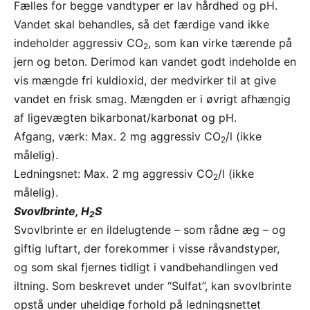
Fælles for begge vandtyper er lav hårdhed og pH.
Vandet skal behandles, så det færdige vand ikke
indeholder aggressiv CO
, som kan virke tærende på
2
jern og beton. Derimod kan vandet godt indeholde en
vis mængde fri kuldioxid, der medvirker til at give
vandet en frisk smag. Mængden er i øvrigt afhængig
af ligevægten bikarbonat/karbonat og pH.
Afgang, værk: Max. 2 mg aggressiv CO
/l (ikke
2
målelig).
Ledningsnet: Max. 2 mg aggressiv CO
/l (ikke
2
målelig).
Svovlbrinte, H
S
2
Svovlbrinte er en ildelugtende – som rådne æg – og
giftig luftart, der forekommer i visse råvandstyper,
og som skal fjernes tidligt i vandbehandlingen ved
iltning. Som beskrevet under “Sulfat”, kan svovlbrinte
opstå under uheldige forhold på ledningsnettet