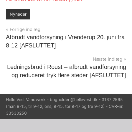
Nyheder
Indlægsnavigation
Forrige indlæg
Afbrudt vandforsyning i Vrenderup 20. juni fra
8-12 [AFSLUTTET]
Næste indlæg
Ledningsbrud i Roust – afbrudt vandforsyning
og reduceret tryk flere steder [AFSLUTTET]
Helle Vest Vandværk - bogholderi@hellevest.dk - 3167 2565
(man 9-15, tir 9-12, ons, 9-15, tor 9-17 og fre 9-12) - CVR-nr.
33530250