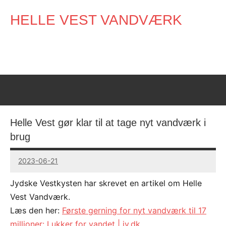
Videre
HELLE VEST VANDVÆRK
til
indhold
Helle Vest gør klar til at tage nyt vandværk i
brug
2023-06-21
Mads
Skydt
Jydske Vestkysten har skrevet en artikel om Helle
Vest Vandværk.
Læs den her:
Første gerning for nyt vandværk til 17
millioner: Lukker for vandet | jv.dk