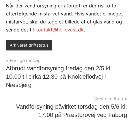
Når der vandforsyning er afbrudt, er der risiko for
efterfølgende misfarvet vand. Hvis vandet er meget
misfarvet, skal du tage et billede af et glas vand og
sende det til
kontakt@hellevest.dk
.
Arkiveret driftstatus
Indlægsnavigation
Forrige indlæg
Afbrudt vandforsyning fredag den 2/5 kl.
10.00 til cirka 12.30 på Knoldeflodvej i
Næsbjerg
Næste indlæg
Vandforsyning påvirket torsdag den 5/6 kl.
17.00 på Præstbrovej ved Fåborg