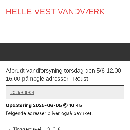
Videre
HELLE VEST VANDVÆRK
til
indhold
Afbrudt vandforsyning torsdag den 5/6 12.00-
16.00 på nogle adresser i Roust
2025-06-04
Mads
Skydt
Opdatering 2025-06-05 @ 10.45
Følgende adresser bliver også påvirket:
Tinggårdsvej 1, 3, 6, 8